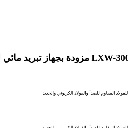
ماكينة لحام ليزر عالية الطاقة LXW-3000W مزو