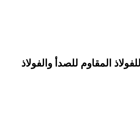
دة بجهاز تبريد مائي للفولاذ المقاوم للصدأ والفولاذ