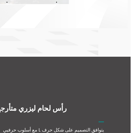
رأس لحام ليزري متأرج
يتوافق التصميم على شكل حرف L مع أسلوب حرفيي