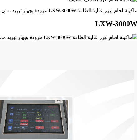
ماكينة لحام ليزر عالية الطاقة LXW-3000W مزودة بجهاز تبريد مائي للفولاذ المقاوم للصدأ والفولاذ الكربوني والحديد
LXW-3000W