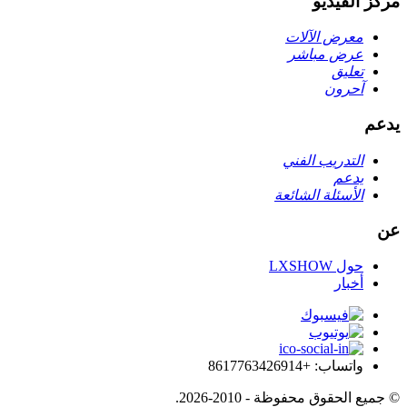
مركز الفيديو
معرض الآلات
عرض مباشر
تعليق
آحرون
يدعم
التدريب الفني
يدعم
الأسئلة الشائعة
عن
حول LXSHOW
أخبار
واتساب: +8617763426914
© جميع الحقوق محفوظة - 2010-2026.