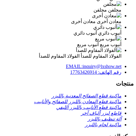
مجلفن
مجلفن
معادن أخرى
معادن أخرى
أنبوب دائري
أنبوب دائري
أنبوب مربع
أنبوب مربع
الفولاذ المقاوم للصدأ
الفولاذ المقاوم للصدأ
EMAIL:inquiry@lxshow.net
رقم الهاتف: 17763426914
منتجات
ماكينة قطع الصفائح المعدنية بالليزر
ماكينة قطع المعادن بالليزر للصفائح والأنابيب
ماكينة قطع الأنابيب بالليزر الليفي
قاطع ليزر ألياف آخر
آلة تنظيف بالليزر
ماكينة لحام بالليزر