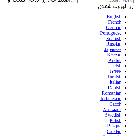
زر الهروب للإغلاق
English
French
German
Portuguese
Spanish
Russian
Japanese
Korean
Arabic
Irish
Greek
Turkish
Italian
Danish
Romanian
Indonesian
Czech
Afrikaans
Swedish
Polish
Basque
Catalan