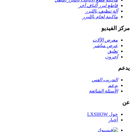
قاطع ليزر ألياف آخر
آلة تنظيف بالليزر
ماكينة لحام بالليزر
مركز الفيديو
معرض الآلات
عرض مباشر
تعليق
آحرون
يدعم
التدريب الفني
يدعم
الأسئلة الشائعة
عن
حول LXSHOW
أخبار