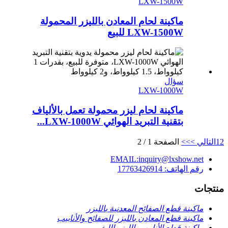
LXW-1500W
ماكينة لحام المعادن بالليزر المحمولة
LXW-1500W للبيع
سؤال
LXW-1000W
ماكينة لحام ليزر محمولة تعمل بالألياف
بتقنية التبريد الهوائي LXW-1000W...
2
1
التالي >
>>
الصفحة 1 / 2
EMAIL:inquiry@lxshow.net
رقم الهاتف: 17763426914
منتجات
ماكينة قطع الصفائح المعدنية بالليزر
ماكينة قطع المعادن بالليزر للصفائح والأنابيب
ماكينة قطع الأنابيب بالليزر الليفي