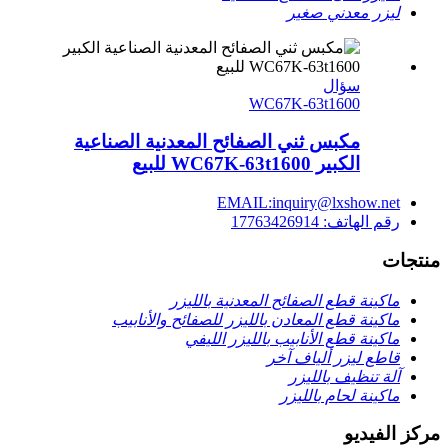
ليزر معدني صغير
سؤال
WC67K-63t1600
مكبس ثني الصفائح المعدنية الصناعية
الكبير WC67K-63t1600 للبيع
EMAIL:inquiry@lxshow.net
رقم الهاتف: 17763426914
منتجات
ماكينة قطع الصفائح المعدنية بالليزر
ماكينة قطع المعادن بالليزر للصفائح والأنابيب
ماكينة قطع الأنابيب بالليزر الليفي
قاطع ليزر ألياف آخر
آلة تنظيف بالليزر
ماكينة لحام بالليزر
مركز الفيديو