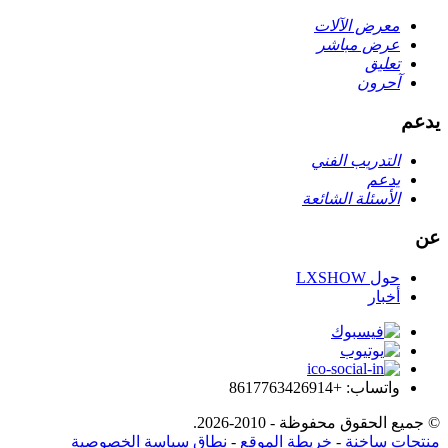
معرض الآلات
عرض مباشر
تعليق
آحرون
يدعم
التدريب الفني
يدعم
الأسئلة الشائعة
عن
حول LXSHOW
أخبار
واتساب: +8617763426914
© جميع الحقوق محفوظة - 2010-2026.
منتجات ساخنة
-
خريطة الموقع
-
نطاق سياسة الخصوصية