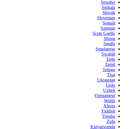
Sesotho
Sinhala
Slovak
Slovenian
Somali
Samoan
Scots Gaelic
Shona
Sindhi
Sundanese
Swahili
Tajik
Tamil
Telugu
Thai
Ukrainian
Urdu
Uzbek
Vietnamese
Welsh
Xhosa
Yiddish
Yoruba
Zulu
Kinyarwanda