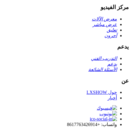
مركز الفيديو
معرض الآلات
عرض مباشر
تعليق
آحرون
يدعم
التدريب الفني
يدعم
الأسئلة الشائعة
عن
حول LXSHOW
أخبار
واتساب: +8617763426914