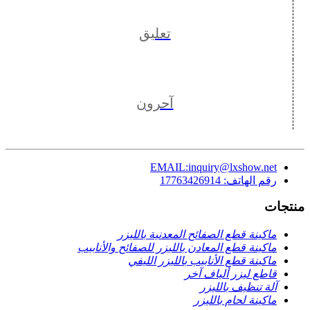
تعليق
آحرون
EMAIL:inquiry@lxshow.net
رقم الهاتف: 17763426914
منتجات
ماكينة قطع الصفائح المعدنية بالليزر
ماكينة قطع المعادن بالليزر للصفائح والأنابيب
ماكينة قطع الأنابيب بالليزر الليفي
قاطع ليزر ألياف آخر
آلة تنظيف بالليزر
ماكينة لحام بالليزر