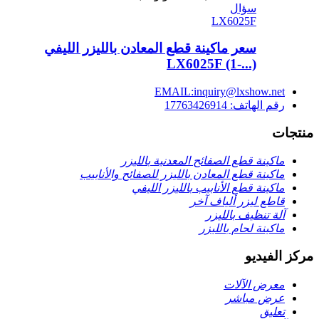
سؤال
LX6025F
سعر ماكينة قطع المعادن بالليزر الليفي
LX6025F (1-...)
EMAIL:inquiry@lxshow.net
رقم الهاتف: 17763426914
منتجات
ماكينة قطع الصفائح المعدنية بالليزر
ماكينة قطع المعادن بالليزر للصفائح والأنابيب
ماكينة قطع الأنابيب بالليزر الليفي
قاطع ليزر ألياف آخر
آلة تنظيف بالليزر
ماكينة لحام بالليزر
مركز الفيديو
معرض الآلات
عرض مباشر
تعليق