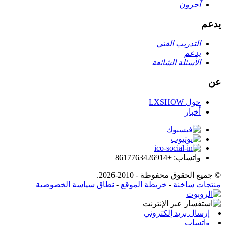
آحرون
يدعم
التدريب الفني
يدعم
الأسئلة الشائعة
عن
حول LXSHOW
أخبار
واتساب: +8617763426914
© جميع الحقوق محفوظة - 2010-2026.
منتجات ساخنة
-
خريطة الموقع
-
نطاق سياسة الخصوصية
إرسال بريد إلكتروني
واتساب