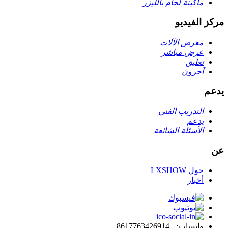
ماكينة لحام بالليزر
مركز الفيديو
معرض الآلات
عرض مباشر
تعليق
آحرون
يدعم
التدريب الفني
يدعم
الأسئلة الشائعة
عن
حول LXSHOW
أخبار
واتساب: +8617763426914