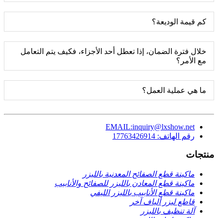
كم قيمة الوديعة؟
خلال فترة الضمان، إذا تعطل أحد الأجزاء، فكيف يتم التعامل
مع الأمر؟
ما هي عملية العمل؟
EMAIL:inquiry@lxshow.net
رقم الهاتف: 17763426914
منتجات
ماكينة قطع الصفائح المعدنية بالليزر
ماكينة قطع المعادن بالليزر للصفائح والأنابيب
ماكينة قطع الأنابيب بالليزر الليفي
قاطع ليزر ألياف آخر
آلة تنظيف بالليزر