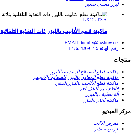
ليزر معدني صغير
LX122TXA
ماكينة قطع الأنابيب بالليزر ذات التغذية التلقائية بثلاثة 
EMAIL:inquiry@lxshow.net
رقم الهاتف: 17763426914
منتجات
ماكينة قطع الصفائح المعدنية بالليزر
ماكينة قطع المعادن بالليزر للصفائح والأنابيب
ماكينة قطع الأنابيب بالليزر الليفي
قاطع ليزر ألياف آخر
آلة تنظيف بالليزر
ماكينة لحام بالليزر
مركز الفيديو
معرض الآلات
عرض مباشر