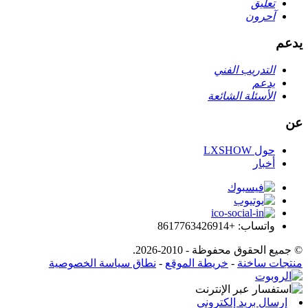
تعليق
آحرون
يدعم
التدريب الفني
يدعم
الأسئلة الشائعة
عن
حول LXSHOW
أخبار
واتساب: +8617763426914
© جميع الحقوق محفوظة - 2010-2026.
منتجات ساخنة
-
خريطة الموقع
-
نطاق سياسة الخصوصية
إرسال بريد إلكتروني