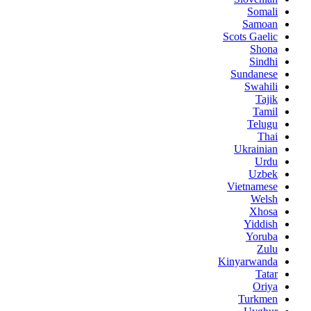
Somali
Samoan
Scots Gaelic
Shona
Sindhi
Sundanese
Swahili
Tajik
Tamil
Telugu
Thai
Ukrainian
Urdu
Uzbek
Vietnamese
Welsh
Xhosa
Yiddish
Yoruba
Zulu
Kinyarwanda
Tatar
Oriya
Turkmen