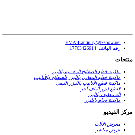
EMAIL:inquiry@lxshow.net
رقم الهاتف: 17763426914
منتجات
ماكينة قطع الصفائح المعدنية بالليزر
ماكينة قطع المعادن بالليزر للصفائح والأنابيب
ماكينة قطع الأنابيب بالليزر الليفي
قاطع ليزر ألياف آخر
آلة تنظيف بالليزر
ماكينة لحام بالليزر
مركز الفيديو
معرض الآلات
عرض مباشر