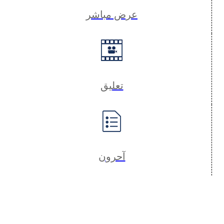
عرض مباشر
تعليق
آحرون