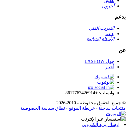
تعليق
آحرون
يدعم
التدريب الفني
يدعم
الأسئلة الشائعة
عن
حول LXSHOW
أخبار
واتساب: +8617763426914
© جميع الحقوق محفوظة - 2010-2026.
منتجات ساخنة
-
خريطة الموقع
-
نطاق سياسة الخصوصية
إرسال بريد إلكتروني