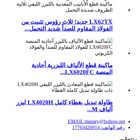
LX62TX جديد! ثلاث رؤوس تثبيت من
الفولاذ المقاوم للصدأ شديد التحمل...
ماكينة قطع الألياف الليزرية أحادية
المنصة LX6020FC...
طاولة تبديل بغطاء كامل LX4020H ليزر
ألياف M...
EMAIL:inquiry@lxshow.net
رقم الهاتف: 17763426914
منتجات