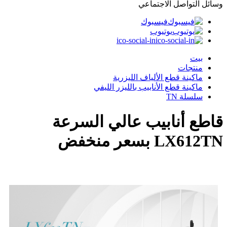
وسائل التواصل الاجتماعي
فيسبوك
يوتيوب
ico-social-in
بيت
منتجات
ماكينة قطع الألياف الليزرية
ماكينة قطع الأنابيب بالليزر الليفي
سلسلة TN
قاطع أنابيب عالي السرعة
LX612TN بسعر منخفض